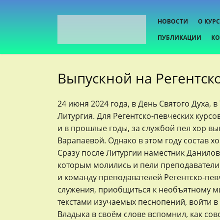
НОВОСТИ
О КУР
ПУБЛИКАЦИИ
КО
Выпускной на Регентско
24 июня 2024 года, в День Святого Духа
Литургия. Для Регентско-певческих курсов
и в прошлые годы, за службой пел хор в
Варапаевой. Однако в этом году состав х
Сразу после Литургии наместник Данилов
которым молились и пели преподаватели
и команду преподавателей Регентско-пев
служения, приобщиться к необъятному мир
текстами изучаемых песнопений, войти в
Владыка в своём слове вспомнил, как сов