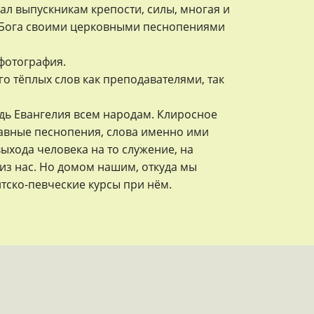
лал выпускникам крепости, силы, многая и
лял Бога своими церковными песнопениями
фотография.
о тёплых слов как преподавателями, так
дь Евангелия всем народам. Клиросное
лавные песнопения, слова именно ими
ыхода человека на то служение, на
из нас. Но домом нашим, откуда мы
тско-певческие курсы при нём.