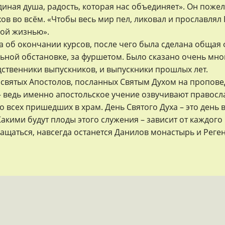
 единая душа, радость, которая нас объединяет». Он поже
пехов во всём. «Чтобы весь мир пел, ликовал и прослав
кой жизнью».
 об окончании курсов, после чего была сделана общая 
ной обстановке, за фуршетом. Было сказано очень мног
дственники выпускников, и выпускники прошлых лет.
 святых Апостолов, посланных Святым Духом на пропове
– ведь именно апостольское учение озвучивают правос
всех пришедших в храм. День Святого Духа – это день в
кими будут плоды этого служения – зависит от каждого 
ащаться, навсегда останется Данилов монастырь и Реген