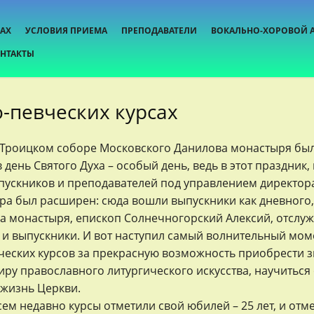
САХ
УСЛОВИЯ ПРИЕМА
ПРЕПОДАВАТЕЛИ
ВОКАЛЬНО-ХОРОВОЙ 
НТАКТЫ
-певческих курсах
, в Троицком соборе Московского Данилова монастыря б
 день Святого Духа – особый день, ведь в этот праздник
ыпускников и преподавателей под управлением директо
ора был расширен: сюда вошли выпускники как дневного,
а монастыря, епископ Солнечногорский Алексий, отслу
 и выпускники. И вот наступил самый волнительный мом
ческих курсов за прекрасную возможность приобрести 
у православного литургического искусства, научиться о
 жизнь Церкви.
сем недавно курсы отметили свой юбилей – 25 лет, и отме